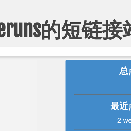
Zeruns的短链接
总
最近
2 w