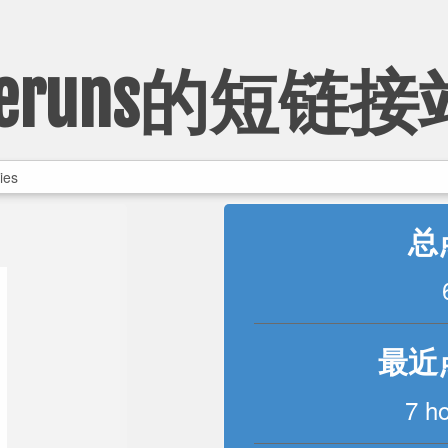
Zeruns的短链接
总
最近
7 h