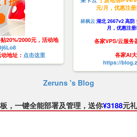
莱卡云
宁波电信IPv4/
元/月，优惠注
林枫云
湖北 2667v2 高
月，优惠注册
20%/2000元，活动地
各家VPS/云服
tDj6Lo8
各家AI
活动地址：
点击这里
https://blog
Zeruns 's Blog
板，一键全能部署及管理，送你
¥3188
元