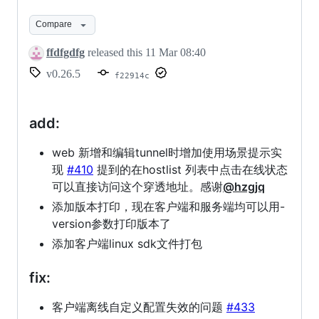
了
Compare
一
ffdfgdfg
released this
11 Mar 08:40
些
v0.26.5
f22914c
BUG，
添
add:
加
了
web 新增和编辑tunnel时增加使用场景提示实
现
#410
提到的在hostlist 列表中点击在线状态
一
可以直接访问这个穿透地址。感谢
@hzgjq
些
添加版本打印，现在客户端和服务端均可以用-
东
version参数打印版本了
西
添加客户端linux sdk文件打包
fix:
客户端离线自定义配置失效的问题
#433