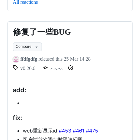
All reactions
修复了一些BUG
修
复
Compare
了
ffdfgdfg
released this
25 Mar 14:28
一
v0.26.6
c9b7553
些
BUG
add:
fix:
web重新显示id
#453
#461
#475
客户端首次添加时限速问题