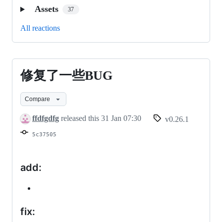
Assets
37
All reactions
修复了一些BUG
修
复
Compare
了
ffdfgdfg
released this
31 Jan 07:30
v0.26.1
一
5c37505
些
BUG
add:
fix: