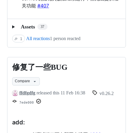
关功能
#407
Assets
37
All reactions
1 person reacted
🎉
1
修复了一些BUG
修
复
Compare
了
ffdfgdfg
released this
11 Feb 16:38
v0.26.2
一
7ede000
些
BUG
add: