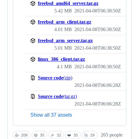
freebsd_amd64_server.tar.gz
5.42 MB
2021-04-08T06:38:50Z
freebsd_arm_client.tar.gz
4.01 MB
2021-04-08T06:38:50Z
freebsd_arm_server.tar.gz
5.01 MB
2021-04-08T06:38:50Z
linux_386_client.tar.gz
4.1 MB
2021-04-08T06:38:50Z
Source code
(zip)
2021-04-08T06:06:28Z
Source code
(tar.gz)
2021-04-08T06:06:28Z
Show all 37 assets
265 people
👍
209
😄
35
🎉
32
❤️
35
🚀
29