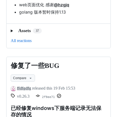
web页面优化 感谢
@hzgjq
golang 版本暂时保持1.13
Assets
37
All reactions
修复了一些BUG
修
复
Compare
了
ffdfgdfg
released this
19 Feb 15:53
一
v0.26.3
2f9ee71
些
BUG
已经修复windows下服务端记录无法保
存的情况