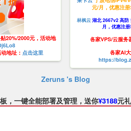
莱卡云
宁波电信IPv4/
元/月，优惠注
林枫云
湖北 2667v2 高
月，优惠注册
20%/2000元，活动地
各家VPS/云服
tDj6Lo8
各家AI
活动地址：
点击这里
https://blog
Zeruns 's Blog
板，一键全能部署及管理，送你
¥3188
元